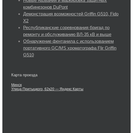
Новые названия и маркировка защитных
комбинезонов DuPont
Демонстрация возможностей Griffin G510, Fido
X2
Республиканские соревнования бригад по
ремонту и обслуживанию ВЛ-35 кВ и выше
Обнаружение фентанила с использованием
портативного GC/MS хроматографа Flir Griffin
G510
Карта проезда
Минск
Улица Притыцкого, 62к20 — Яндекс Карты