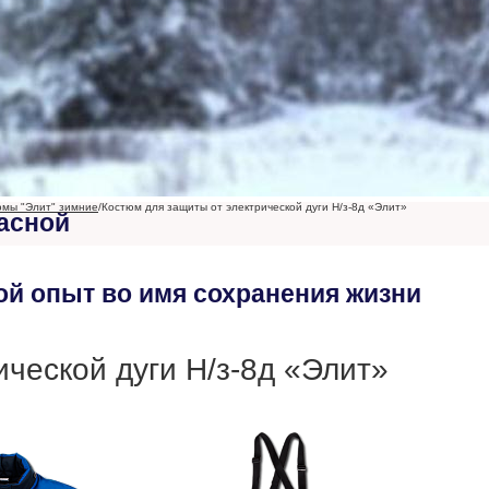
юмы "Элит" зимние
/
Костюм для защиты от электрической дуги Н/з-8д «Элит»
асной
ой опыт во имя сохранения жизни
ческой дуги Н/з-8д «Элит»