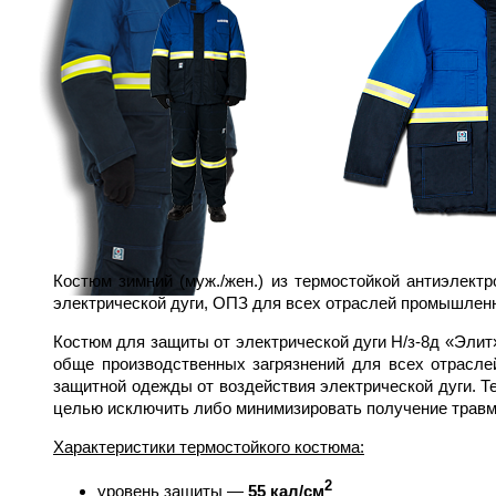
Костюм зимний (муж./жен.) из термостойкой антиэлект
электрической дуги, ОПЗ для всех отраслей промышленн
Костюм для защиты от электрической дуги Н/з-8д «Элит
обще производственных загрязнений для всех отрасле
защитной одежды от воздействия электрической дуги. 
целью исключить либо минимизировать получение травм 
Характеристики термостойкого костюма:
2
уровень защиты ―
55 кал/см