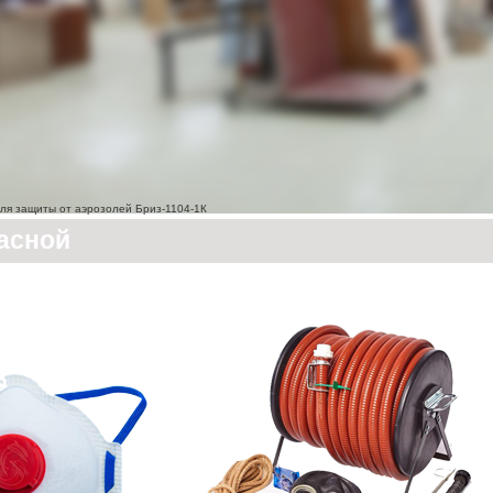
ля защиты от аэрозолей Бриз-1104-1К
асной