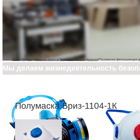
Home
/
Индивидуальная защита
/
Защита органов дыхания
/
Полумаска фильтрующая д
Мы делаем жизнедеятельность безоп
Полумаска Бриз-1104-1К