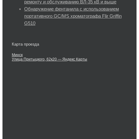
ремонту и обслуживанию ВЛ-35 кВ и выше
Обнаружение фентанила с использованием
портативного GC/MS хроматографа Flir Griffin
G510
Карта проезда
Минск
Улица Притыцкого, 62к20 — Яндекс Карты