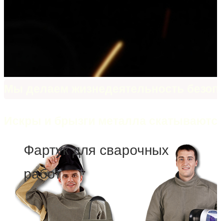
Мы делаем жизнедеятельность безоп
Искры и брызги металла скатываютс
Фартук для сварочных
работ