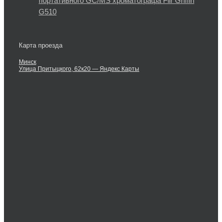
портативного GC/MS хроматографа Flir Griffin
G510
Карта проезда
Минск
Улица Притыцкого, 62к20 — Яндекс Карты