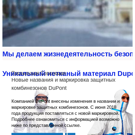
Мы делаем жизнедеятельность безоп
Уникальный нетканый материал Dupo
Предыдущая
Следующая
Новые названия и маркировка защитных
комбинезонов DuPont
Компанией DuPont внесены изменения в названии и
маркировке защитных комбинезонов. С июня 2018
года продукция поставляться с новой маркировкой.
Подробнее ознакомиться с информацией возможно
ниже по представленной ссылке.